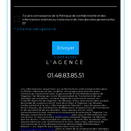
J'ai pris connaissance de la Politique de confidentialité et des
informations relatives au traitement de mes données personnelles
(*)*
* Champ obligatoire
Envoyer
contacter
L'AGENCE
01.48.83.85.51
Les informations recueillies sur ce formulaire sont enregistrées dans
un fichier informatisé par La Boite Immo agissant comme Sous-
traitant du traitement pour la gestion de la clientèle/prospects de
l'Agence / du Réseau qui reste Responsable du Traitement de vos
Données personnelles. La base légale du traitement repose sur
l'intérêt légitime de l'Agence / du Réseau. Elles sont conservées jusqu'à
demande de suppression et sont destinées à l'Agence / au Réseau.
Conformément à la loi « informatique et libertés », vous disposez des
droits d’accès, de rectification, d’effacement, d’opposition, de limitation
et de portabilité de vos données. Vous pouvez retirer votre
consentement à tout moment en contactant directement l’Agence / Le
Réseau. Consultez le site
https://cnil.fr/fr
pour plus d’informations sur
vos droits. Si vous estimez, après avoir contacté l'Agence / le Réseau,
que vos droits « Informatique et Libertés » ne sont pas respectés, vous
pouvez adresser une réclamation à la CNIL. Nous vous informons de
l’existence de la liste d'opposition au démarchage téléphonique «
Bloctel », sur laquelle vous pouvez vous inscrire ici :
https://www.bloctel.gouv.fr
. Dans le cadre de la protection des Données