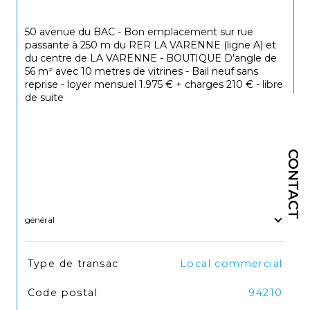
50 avenue du BAC - Bon emplacement sur rue
passante à 250 m du RER LA VARENNE (ligne A) et
du centre de LA VARENNE - BOUTIQUE D'angle de
56 m² avec 10 metres de vitrines - Bail neuf sans
reprise - loyer mensuel 1.975 € + charges 210 € - libre
de suite
CONTACT
général
TRAD_SIROCCO_Caracteristique
Valeurs
Type de transac
Local commercial
Code postal
94210