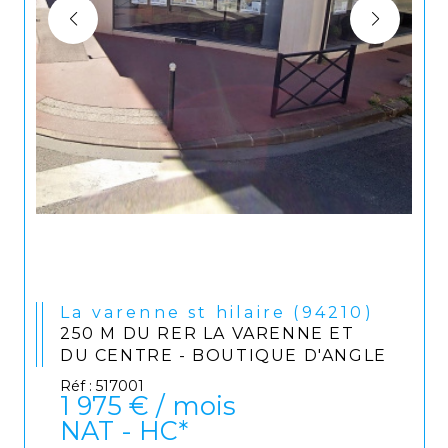
La varenne st hilaire (94210)
250 M DU RER LA VARENNE ET
DU CENTRE - BOUTIQUE D'ANGLE
Réf : 517001
1 975 € / mois
NAT - HC*