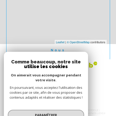
Leaflet
|
© OpenStreetMap
contributors
Nous
ADHÉRONS
Comme beaucoup, notre site
utilise les cookies
On aimerait vous accompagner pendant
votre visite.
En poursuivant, vous acceptez l'utilisation des
cookies par ce site, afin de vous proposer des
contenus adaptés et réaliser des statistiques !
© 2026 | TOUS DROITS RÉSERVÉS | TRADUCTION POWERED BY GOOGLE |
NOS HONORAIRES
PLAN DU SITE
MENTIONS LÉGALES
ADMIN
NOS LIENS
PARAMÉTRER