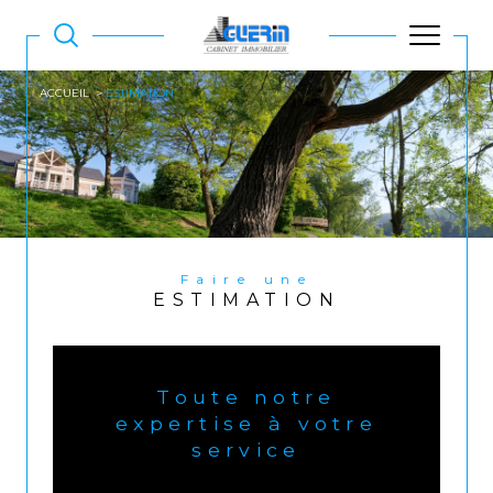
ACCUEIL
ESTIMATION
Faire une
ESTIMATION
Toute notre
expertise à votre
service