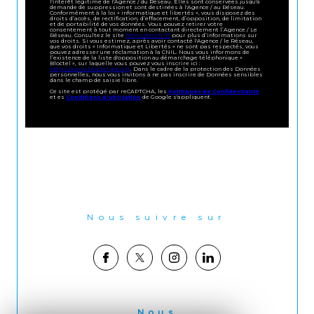
l'intérêt légitime de l'Agence / du Réseau. Elles sont conservées jusqu'à
demande de suppression et sont destinées à l'Agence / au Réseau.
Conformément à la loi « informatique et libertés », vous disposez des
droits d’accès, de rectification, d’effacement, d’opposition, de limitation
et de portabilité de vos données. Vous pouvez retirer votre
consentement à tout moment en contactant directement l’Agence / Le
Réseau. Consultez le site
https://cnil.fr/fr
pour plus d’informations sur
vos droits. Si vous estimez, après avoir contacté l'Agence / le Réseau,
que vos droits « Informatique et Libertés » ne sont pas respectés, vous
pouvez adresser une réclamation à la CNIL. Nous vous informons de
l’existence de la liste d'opposition au démarchage téléphonique «
Bloctel », sur laquelle vous pouvez vous inscrire ici :
https://www.bloctel.gouv.fr
. Dans le cadre de la protection des Données
personnelles, nous vous invitons à ne pas inscrire de Données sensibles
dans le champ de saisie libre.
Ce site est protégé par reCAPTCHA, les
Politiques de Confidentialité
et es
Conditions d'utilisation
de Google s'appliquent.
Nous suivre sur
Nous