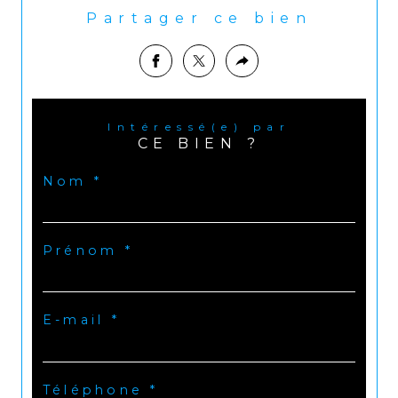
Partager ce bien
Intéressé(e) par
CE BIEN ?
Nom *
Prénom *
E-mail *
Téléphone *