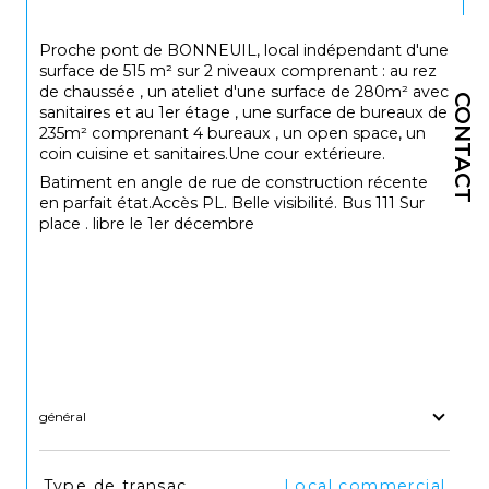
Proche pont de BONNEUIL, local indépendant d'une
surface de 515 m² sur 2 niveaux comprenant : au rez
de chaussée , un ateliet d'une surface de 280m² avec
CONTACT
sanitaires et au 1er étage , une surface de bureaux de
235m² comprenant 4 bureaux , un open space, un
coin cuisine et sanitaires.Une cour extérieure.
Batiment en angle de rue de construction récente
en parfait état.Accès PL. Belle visibilité. Bus 111 Sur
place . libre le 1er décembre
général
TRAD_SIROCCO_Caracteristique
Valeurs
Type de transac
Local commercial