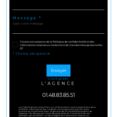
Message *
J'ai pris connaissance de la Politique de confidentialité et des
informations relatives au traitement de mes données personnelles
(*)*
* Champ obligatoire
Envoyer
contacter
L'AGENCE
01.48.83.85.51
Les informations recueillies sur ce formulaire sont enregistrées dans
un fichier informatisé par La Boite Immo agissant comme Sous-
traitant du traitement pour la gestion de la clientèle/prospects de
l'Agence / du Réseau qui reste Responsable du Traitement de vos
Données personnelles. La base légale du traitement repose sur