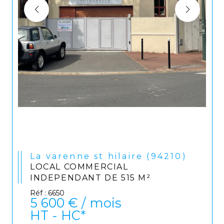
La varenne st hilaire (94210)
LOCAL COMMERCIAL
INDEPENDANT DE 515 M²
Réf : 6650
5 600 € / mois
HT - HC*