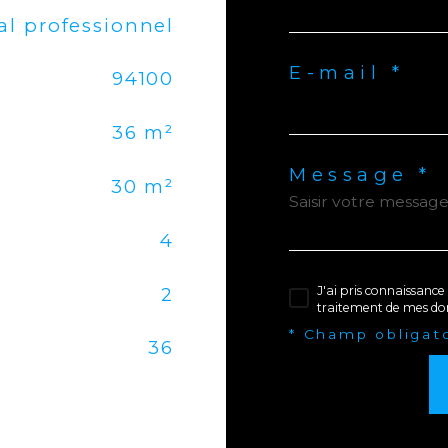
al professionnel
E-mail *
94100
36 m²
Message *
30 m²
4
2
J'ai pris connaissance 
traitement de mes don
* Champ obligat
36