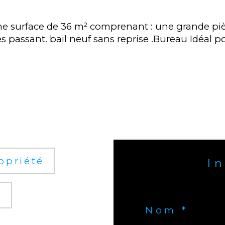
e surface de 36 m² comprenant : une grande piè
ès passant. bail neuf sans reprise .Bureau Idéal 
opriété
I
r
Nom *