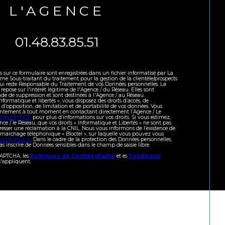
L'AGENCE
01.48.83.85.51
es sur ce formulaire sont enregistrées dans un fichier informatisé par La
 Sous-traitant du traitement pour la gestion de la clientèle/prospects
ui reste Responsable du Traitement de vos Données personnelles. La
repose sur l'intérêt légitime de l'Agence / du Réseau. Elles sont
e de suppression et sont destinées à l'Agence / au Réseau.
formatique et libertés », vous disposez des droits d’accès, de
, d’opposition, de limitation et de portabilité de vos données. Vous
sentement à tout moment en contactant directement l’Agence / Le
ttps://cnil.fr/fr
pour plus d’informations sur vos droits. Si vous estimez,
nce / le Réseau, que vos droits « Informatique et Libertés » ne sont pas
resser une réclamation à la CNIL. Nous vous informons de l’existence de
démarchage téléphonique « Bloctel », sur laquelle vous pouvez vous
octel.gouv.fr
. Dans le cadre de la protection des Données personnelles,
s inscrire de Données sensibles dans le champ de saisie libre.
eCAPTCHA, les
Politiques de Confidentialité
et es
Conditions
'appliquent.