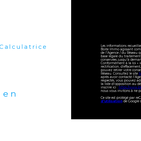
Calculatrice
Les informations recueilli
Boite Immo agissant comme
de l'Agence / du Réseau q
base légale du traitement 
conservées jusqu'à demand
Conformément à la loi « in
rectification, d’effacement
pouvez retirer votre con
Réseau. Consultez le site
h
après avoir contacté l'Age
respectés, vous pouvez ad
la liste d'opposition au 
inscrire ici :
https://www.bl
bien
nous vous invitons à ne pa
Ce site est protégé par r
d'utilisation
de Google s