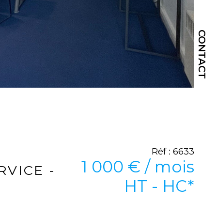
CONTACT
Réf : 6633
1 000 € / mois
RVICE -
HT - HC*