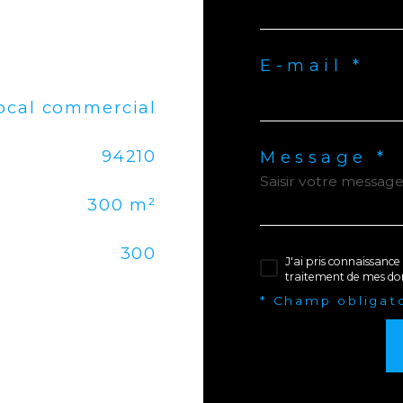
E-mail *
ocal commercial
94210
Message *
300 m²
300
J'ai pris connaissance 
traitement de mes don
* Champ obligat