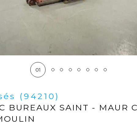
01
sés (94210)
EC BUREAUX SAINT - MAUR 
MOULIN