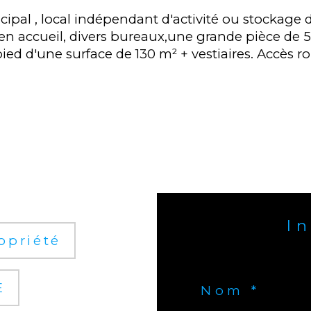
ncipal , local indépendant d'activité ou stocka
en accueil, divers bureaux,une grande pièce de 5
ed d'une surface de 130 m² + vestiaires. Accès rou
I
opriété
E
Nom *