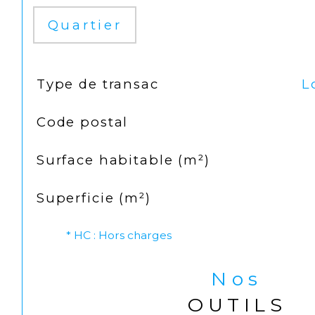
Quartier
TRAD_SIROCCO_Caracteristique
Valeurs
Type de transac
L
Code postal
Surface habitable (m²)
Superficie (m²)
* HC : Hors charges
Nos
OUTILS