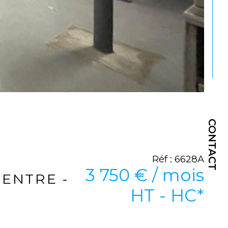
CONTACT
Réf : 6628A
3 750 € / mois
CENTRE -
HT - HC*