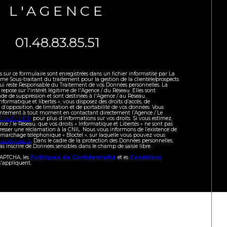
L'AGENCE
01.48.83.85.51
es sur ce formulaire sont enregistrées dans un fichier informatisé par La
 Sous-traitant du traitement pour la gestion de la clientèle/prospects
ui reste Responsable du Traitement de vos Données personnelles. La
repose sur l'intérêt légitime de l'Agence / du Réseau. Elles sont
e de suppression et sont destinées à l'Agence / au Réseau.
formatique et libertés », vous disposez des droits d’accès, de
, d’opposition, de limitation et de portabilité de vos données. Vous
sentement à tout moment en contactant directement l’Agence / Le
ttps://cnil.fr/fr
pour plus d’informations sur vos droits. Si vous estimez,
nce / le Réseau, que vos droits « Informatique et Libertés » ne sont pas
resser une réclamation à la CNIL. Nous vous informons de l’existence de
démarchage téléphonique « Bloctel », sur laquelle vous pouvez vous
octel.gouv.fr
. Dans le cadre de la protection des Données personnelles,
s inscrire de Données sensibles dans le champ de saisie libre.
eCAPTCHA, les
Politiques de Confidentialité
et es
Conditions
'appliquent.