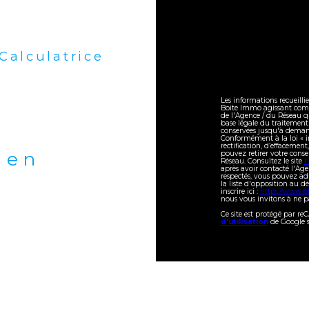
Calculatrice
Les informations recueilli
Boite Immo agissant comme
de l'Agence / du Réseau q
base légale du traitement 
conservées jusqu'à demand
Conformément à la loi « in
rectification, d’effacement
bien
pouvez retirer votre con
Réseau. Consultez le site
h
après avoir contacté l'Age
respectés, vous pouvez ad
la liste d'opposition au 
inscrire ici :
https://www.bl
nous vous invitons à ne pa
Ce site est protégé par r
d'utilisation
de Google s